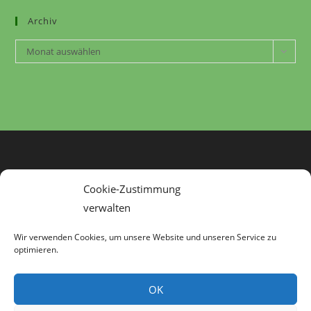
Archiv
Monat auswählen
Cookie-Zustimmung
verwalten
Wir verwenden Cookies, um unsere Website und unseren Service zu
optimieren.
Startseite
Aktuelles
Naturschutz
Windenergieinformationen
Bahnprojekt MA-KA
Downloads
OK
Kontakt
Über uns
Datenschutz
Impressum