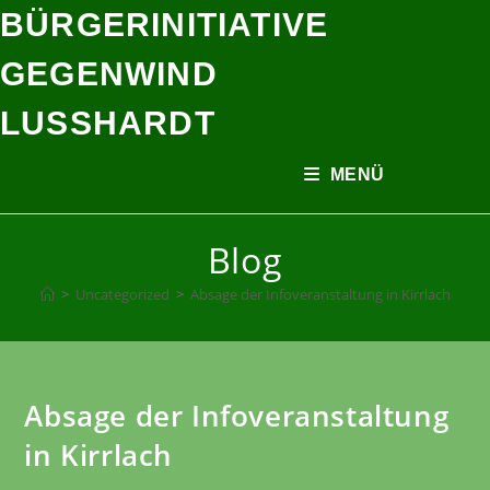
BÜRGERINITIATIVE
GEGENWIND
LUSSHARDT
MENÜ
Blog
>
Uncategorized
>
Absage der Infoveranstaltung in Kirrlach
Absage der Infoveranstaltung
in Kirrlach